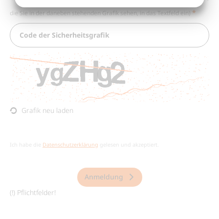
die Sie in der daneben stehenden Grafik sehen, in das Textfeld ein
Code der Sicherheitsgrafik
Grafik neu laden
Ich habe die
Datenschutzerklärung
gelesen und akzeptiert.
Anmeldung
(
!
) Pflichtfelder!