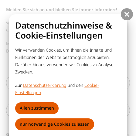
Melden Sie sich an und bleiben Sie immer informiert!
Datenschutzhinweise &
Wir freuen uns darauf, Sie als Teil unserer Newsletter-
Community begrüßen zu dürfen!
Cookie-Einstellungen
Mit besten Grüßen,
Wir verwenden Cookies, um Ihnen die Inhalte und
Das Team des Ludwig-Leichhardt-Gymnasiums Cottbus
Funktionen der Website bestmöglich anzubieten.
Darüber hinaus verwenden wir Cookies zu Analyse-
Zwecken.
Ihre E-Mail-Adresse
Zur
Datenschutzerklärung
und den
Cookie-
Einstellungen
.
Allen zustimmen
Für Newsletter
anmelden
abmelden
nur notwendige Cookies zulassen
Grafische Sicherheitsüberprüfung
Bitte geben Sie die 6 Zeichen,