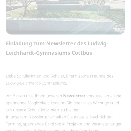
Leitung & Lehrer
Stundenzeiten
Fotogalerie
JAPAN
Schulprogramm
Prüfungen / Abschlüsse
Sport
Japanisch als Fremdsprache
Service
Hausordnung
Studienberatung
Projekte
Exkursionen
Downloadcenter | Formularbox
LLGYM-Kollektion
Einladung zum Newsletter des Ludwig-
Partner
Vertretungsplan Schüler
Schulsozialarbeit
Omiya High School
FAQ
Instagram
Leichhardt-Gymnasiums Cottbus
Förderverein
Vertretungsplan Lehrer
Ganztag AG’s
Schüler werden
Cafeteria
Schulcloud Brandenburg
Liebe Schülerinnen und Schüler, Eltern sowie Freunde des
Schülerzeitung
Krankmeldungen
Ludwig-Leichhardt-Gymnasiums,
Leichhardt-Film-Preis
wir freuen uns, Ihnen unseren
Newsletter
vorzustellen – eine
spannende Möglichkeit, regelmäßig über alles Wichtige rund
um unsere Schule informiert zu bleiben!
In unserem Newsletter erhalten Sie aktuelle Nachrichten,
Termine, spannende Einblicke in Projekte und Veranstaltungen
sowie wichtige Informationen aus dem Schulleben.