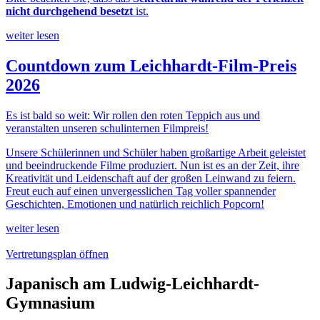
nicht durchgehend besetzt
ist.
weiter lesen
Countdown zum Leichhardt-Film-Preis
2026
Es ist bald so weit: Wir rollen den roten Teppich aus und
veranstalten unseren schulinternen Filmpreis!
Unsere Schülerinnen und Schüler haben großartige Arbeit geleistet
und beeindruckende Filme produziert. Nun ist es an der Zeit, ihre
Kreativität und Leidenschaft auf der großen Leinwand zu feiern.
Freut euch auf einen unvergesslichen Tag voller spannender
Geschichten, Emotionen und natürlich reichlich Popcorn!
weiter lesen
Vertretungsplan öffnen
Japanisch am Ludwig-Leichhardt-
Gymnasium