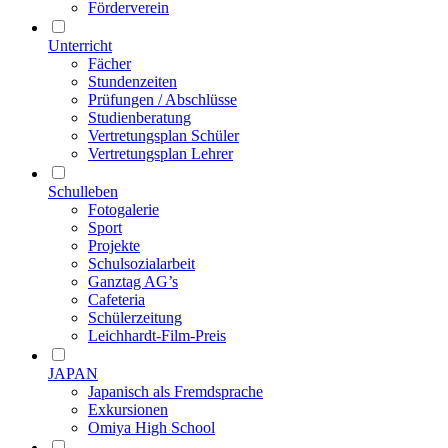
Förderverein
Unterricht
Fächer
Stundenzeiten
Prüfungen / Abschlüsse
Studienberatung
Vertretungsplan Schüler
Vertretungsplan Lehrer
Schulleben
Fotogalerie
Sport
Projekte
Schulsozialarbeit
Ganztag AG’s
Cafeteria
Schülerzeitung
Leichhardt-Film-Preis
JAPAN
Japanisch als Fremdsprache
Exkursionen
Omiya High School