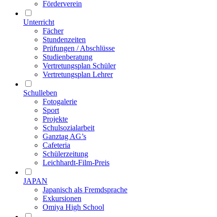
Förderverein
Unterricht
Fächer
Stundenzeiten
Prüfungen / Abschlüsse
Studienberatung
Vertretungsplan Schüler
Vertretungsplan Lehrer
Schulleben
Fotogalerie
Sport
Projekte
Schulsozialarbeit
Ganztag AG’s
Cafeteria
Schülerzeitung
Leichhardt-Film-Preis
JAPAN
Japanisch als Fremdsprache
Exkursionen
Omiya High School