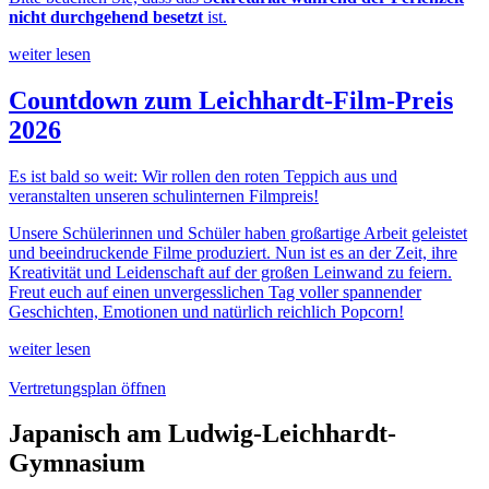
nicht durchgehend besetzt
ist.
weiter lesen
Countdown zum Leichhardt-Film-Preis
2026
Es ist bald so weit: Wir rollen den roten Teppich aus und
veranstalten unseren schulinternen Filmpreis!
Unsere Schülerinnen und Schüler haben großartige Arbeit geleistet
und beeindruckende Filme produziert. Nun ist es an der Zeit, ihre
Kreativität und Leidenschaft auf der großen Leinwand zu feiern.
Freut euch auf einen unvergesslichen Tag voller spannender
Geschichten, Emotionen und natürlich reichlich Popcorn!
weiter lesen
Vertretungsplan öffnen
Japanisch am Ludwig-Leichhardt-
Gymnasium