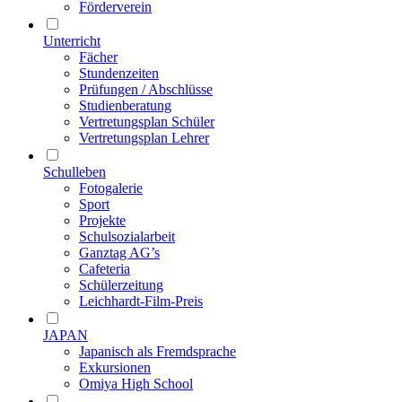
Förderverein
Unterricht
Fächer
Stundenzeiten
Prüfungen / Abschlüsse
Studienberatung
Vertretungsplan Schüler
Vertretungsplan Lehrer
Schulleben
Fotogalerie
Sport
Projekte
Schulsozialarbeit
Ganztag AG’s
Cafeteria
Schülerzeitung
Leichhardt-Film-Preis
JAPAN
Japanisch als Fremdsprache
Exkursionen
Omiya High School