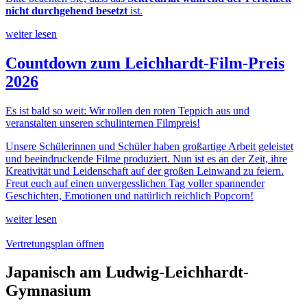
nicht durchgehend besetzt
ist.
weiter lesen
Countdown zum Leichhardt-Film-Preis
2026
Es ist bald so weit: Wir rollen den roten Teppich aus und
veranstalten unseren schulinternen Filmpreis!
Unsere Schülerinnen und Schüler haben großartige Arbeit geleistet
und beeindruckende Filme produziert. Nun ist es an der Zeit, ihre
Kreativität und Leidenschaft auf der großen Leinwand zu feiern.
Freut euch auf einen unvergesslichen Tag voller spannender
Geschichten, Emotionen und natürlich reichlich Popcorn!
weiter lesen
Vertretungsplan öffnen
Japanisch am Ludwig-Leichhardt-
Gymnasium