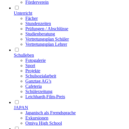
Förderverein
Unterricht
Fächer
Stundenzeiten
Prüfungen / Abschlüsse
Studienberatung
Vertretungsplan Schüler
Vertretungsplan Lehrer
Schulleben
Fotogalerie
Sport
Projekte
Schulsozialarbeit
Ganztag AG’s
Cafeteria
Schülerzeitung
Leichhardt-Film-Preis
JAPAN
Japanisch als Fremdsprache
Exkursionen
Omiya High School