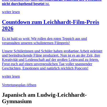
nicht durchgehend besetzt
ist.
weiter lesen
Countdown zum Leichhardt-Film-Preis
2026
Es ist bald so weit: Wir rollen den roten Teppich aus und
veranstalten unseren schulinternen Filmpreis!
Unsere Schülerinnen und Schüler haben großartige Arbeit geleistet
und beeindruckende Filme produziert. Nun ist es an der Zeit, ihre
Kreativität und Leidenschaft auf der großen Leinwand zu feiern.
Freut euch auf einen unvergesslichen Tag voller spannender
Geschichten, Emotionen und natürlich reichlich Popcorn!
weiter lesen
Vertretungsplan öffnen
Japanisch am Ludwig-Leichhardt-
Gymnasium