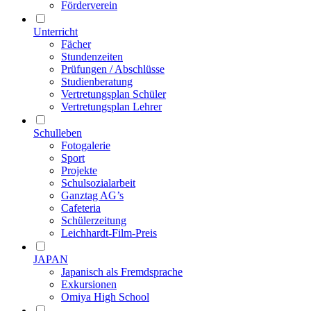
Förderverein
Unterricht
Fächer
Stundenzeiten
Prüfungen / Abschlüsse
Studienberatung
Vertretungsplan Schüler
Vertretungsplan Lehrer
Schulleben
Fotogalerie
Sport
Projekte
Schulsozialarbeit
Ganztag AG’s
Cafeteria
Schülerzeitung
Leichhardt-Film-Preis
JAPAN
Japanisch als Fremdsprache
Exkursionen
Omiya High School