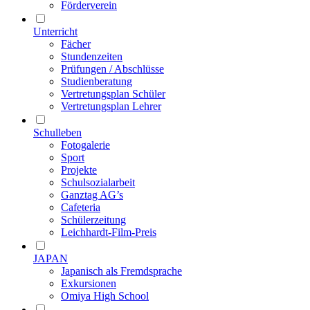
Förderverein
Unterricht
Fächer
Stundenzeiten
Prüfungen / Abschlüsse
Studienberatung
Vertretungsplan Schüler
Vertretungsplan Lehrer
Schulleben
Fotogalerie
Sport
Projekte
Schulsozialarbeit
Ganztag AG’s
Cafeteria
Schülerzeitung
Leichhardt-Film-Preis
JAPAN
Japanisch als Fremdsprache
Exkursionen
Omiya High School