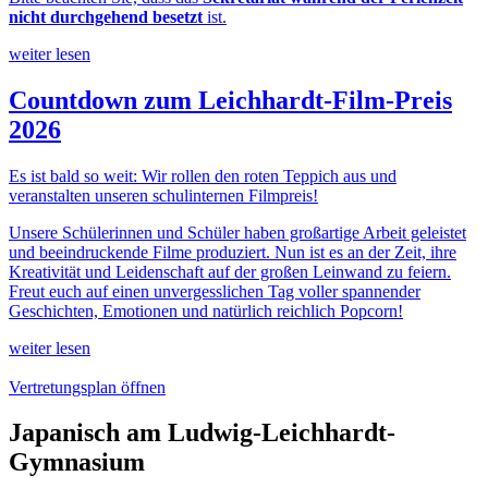
nicht durchgehend besetzt
ist.
weiter lesen
Countdown zum Leichhardt-Film-Preis
2026
Es ist bald so weit: Wir rollen den roten Teppich aus und
veranstalten unseren schulinternen Filmpreis!
Unsere Schülerinnen und Schüler haben großartige Arbeit geleistet
und beeindruckende Filme produziert. Nun ist es an der Zeit, ihre
Kreativität und Leidenschaft auf der großen Leinwand zu feiern.
Freut euch auf einen unvergesslichen Tag voller spannender
Geschichten, Emotionen und natürlich reichlich Popcorn!
weiter lesen
Vertretungsplan öffnen
Japanisch am Ludwig-Leichhardt-
Gymnasium