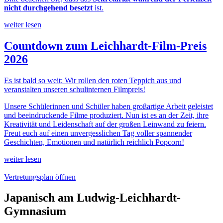
nicht durchgehend besetzt
ist.
weiter lesen
Countdown zum Leichhardt-Film-Preis
2026
Es ist bald so weit: Wir rollen den roten Teppich aus und
veranstalten unseren schulinternen Filmpreis!
Unsere Schülerinnen und Schüler haben großartige Arbeit geleistet
und beeindruckende Filme produziert. Nun ist es an der Zeit, ihre
Kreativität und Leidenschaft auf der großen Leinwand zu feiern.
Freut euch auf einen unvergesslichen Tag voller spannender
Geschichten, Emotionen und natürlich reichlich Popcorn!
weiter lesen
Vertretungsplan öffnen
Japanisch am Ludwig-Leichhardt-
Gymnasium