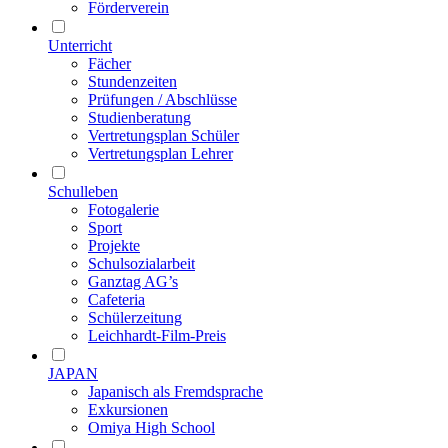
Förderverein
Unterricht
Fächer
Stundenzeiten
Prüfungen / Abschlüsse
Studienberatung
Vertretungsplan Schüler
Vertretungsplan Lehrer
Schulleben
Fotogalerie
Sport
Projekte
Schulsozialarbeit
Ganztag AG’s
Cafeteria
Schülerzeitung
Leichhardt-Film-Preis
JAPAN
Japanisch als Fremdsprache
Exkursionen
Omiya High School