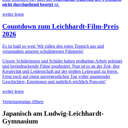
nicht durchgehend besetzt
ist.
weiter lesen
Countdown zum Leichhardt-Film-Preis
2026
Es ist bald so weit: Wir rollen den roten Teppich aus und
veranstalten unseren schulinternen Filmpreis!
Unsere Schülerinnen und Schüler haben großartige Arbeit geleistet
und beeindruckende Filme produziert. Nun ist es an der Zeit, ihre
Kreativität und Leidenschaft auf der großen Leinwand zu feiern.
Freut euch auf einen unvergesslichen Tag voller spannender
Geschichten, Emotionen und natürlich reichlich Popcorn!
weiter lesen
Vertretungsplan öffnen
Japanisch am Ludwig-Leichhardt-
Gymnasium