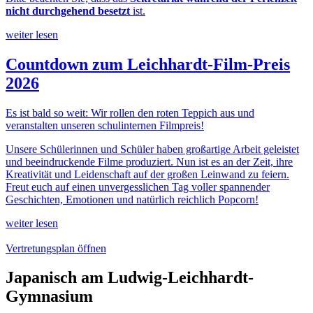
nicht durchgehend besetzt
ist.
weiter lesen
Countdown zum Leichhardt-Film-Preis
2026
Es ist bald so weit: Wir rollen den roten Teppich aus und
veranstalten unseren schulinternen Filmpreis!
Unsere Schülerinnen und Schüler haben großartige Arbeit geleistet
und beeindruckende Filme produziert. Nun ist es an der Zeit, ihre
Kreativität und Leidenschaft auf der großen Leinwand zu feiern.
Freut euch auf einen unvergesslichen Tag voller spannender
Geschichten, Emotionen und natürlich reichlich Popcorn!
weiter lesen
Vertretungsplan öffnen
Japanisch am Ludwig-Leichhardt-
Gymnasium