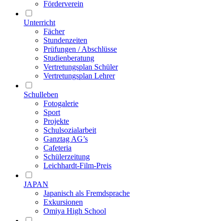
Förderverein
Unterricht
Fächer
Stundenzeiten
Prüfungen / Abschlüsse
Studienberatung
Vertretungsplan Schüler
Vertretungsplan Lehrer
Schulleben
Fotogalerie
Sport
Projekte
Schulsozialarbeit
Ganztag AG’s
Cafeteria
Schülerzeitung
Leichhardt-Film-Preis
JAPAN
Japanisch als Fremdsprache
Exkursionen
Omiya High School