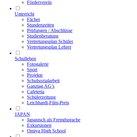
Förderverein
Unterricht
Fächer
Stundenzeiten
Prüfungen / Abschlüsse
Studienberatung
Vertretungsplan Schüler
Vertretungsplan Lehrer
Schulleben
Fotogalerie
Sport
Projekte
Schulsozialarbeit
Ganztag AG’s
Cafeteria
Schülerzeitung
Leichhardt-Film-Preis
JAPAN
Japanisch als Fremdsprache
Exkursionen
Omiya High School