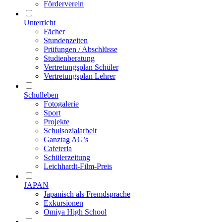
Förderverein
Unterricht
Fächer
Stundenzeiten
Prüfungen / Abschlüsse
Studienberatung
Vertretungsplan Schüler
Vertretungsplan Lehrer
Schulleben
Fotogalerie
Sport
Projekte
Schulsozialarbeit
Ganztag AG’s
Cafeteria
Schülerzeitung
Leichhardt-Film-Preis
JAPAN
Japanisch als Fremdsprache
Exkursionen
Omiya High School