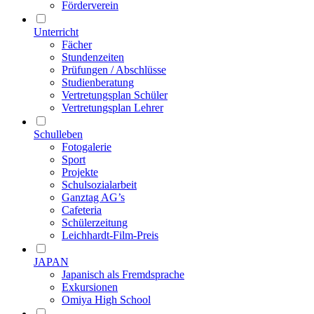
Förderverein
Unterricht
Fächer
Stundenzeiten
Prüfungen / Abschlüsse
Studienberatung
Vertretungsplan Schüler
Vertretungsplan Lehrer
Schulleben
Fotogalerie
Sport
Projekte
Schulsozialarbeit
Ganztag AG’s
Cafeteria
Schülerzeitung
Leichhardt-Film-Preis
JAPAN
Japanisch als Fremdsprache
Exkursionen
Omiya High School