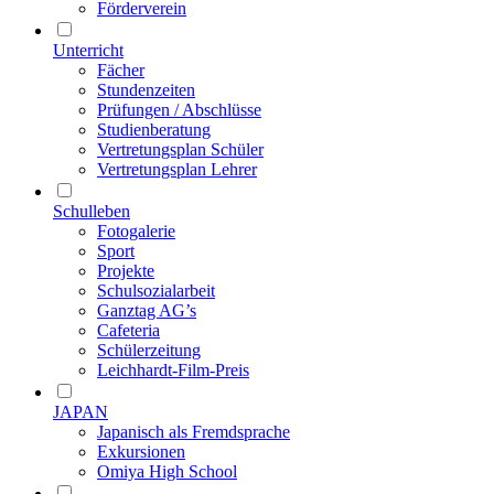
Förderverein
Unterricht
Fächer
Stundenzeiten
Prüfungen / Abschlüsse
Studienberatung
Vertretungsplan Schüler
Vertretungsplan Lehrer
Schulleben
Fotogalerie
Sport
Projekte
Schulsozialarbeit
Ganztag AG’s
Cafeteria
Schülerzeitung
Leichhardt-Film-Preis
JAPAN
Japanisch als Fremdsprache
Exkursionen
Omiya High School