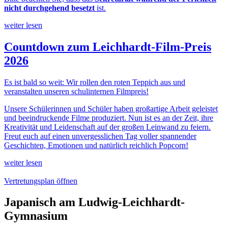
nicht durchgehend besetzt
ist.
weiter lesen
Countdown zum Leichhardt-Film-Preis
2026
Es ist bald so weit: Wir rollen den roten Teppich aus und
veranstalten unseren schulinternen Filmpreis!
Unsere Schülerinnen und Schüler haben großartige Arbeit geleistet
und beeindruckende Filme produziert. Nun ist es an der Zeit, ihre
Kreativität und Leidenschaft auf der großen Leinwand zu feiern.
Freut euch auf einen unvergesslichen Tag voller spannender
Geschichten, Emotionen und natürlich reichlich Popcorn!
weiter lesen
Vertretungsplan öffnen
Japanisch am Ludwig-Leichhardt-
Gymnasium