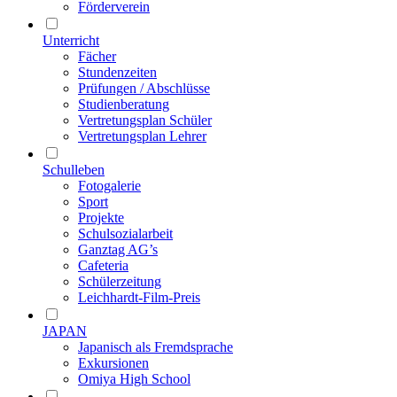
Förderverein
Unterricht
Fächer
Stundenzeiten
Prüfungen / Abschlüsse
Studienberatung
Vertretungsplan Schüler
Vertretungsplan Lehrer
Schulleben
Fotogalerie
Sport
Projekte
Schulsozialarbeit
Ganztag AG’s
Cafeteria
Schülerzeitung
Leichhardt-Film-Preis
JAPAN
Japanisch als Fremdsprache
Exkursionen
Omiya High School