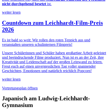
nicht durchgehend besetzt
ist.
weiter lesen
Countdown zum Leichhardt-Film-Preis
2026
Es ist bald so weit: Wir rollen den roten Teppich aus und
veranstalten unseren schulinternen Filmpreis!
Unsere Schülerinnen und Schüler haben großartige Arbeit geleistet
und beeindruckende Filme produziert. Nun ist es an der Zeit, ihre
Kreativität und Leidenschaft auf der großen Leinwand zu feiern.
Freut euch auf einen unvergesslichen Tag voller spannender
Geschichten, Emotionen und natürlich reichlich Popcorn!
weiter lesen
Vertretungsplan öffnen
Japanisch am Ludwig-Leichhardt-
Gymnasium