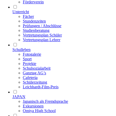
Förderverein
Unterricht
Fächer
Stundenzeiten
Prüfungen / Abschlüsse
Studienberatung
Vertretungsplan Schüler
Vertretungsplan Lehrer
Schulleben
Fotogalerie
Sport
Projekte
Schulsozialarbeit
Ganztag AG’s
Cafeteria
Schülerzeitung
Leichhardt-Film-Preis
JAPAN
Japanisch als Fremdsprache
Exkursionen
Omiya High School