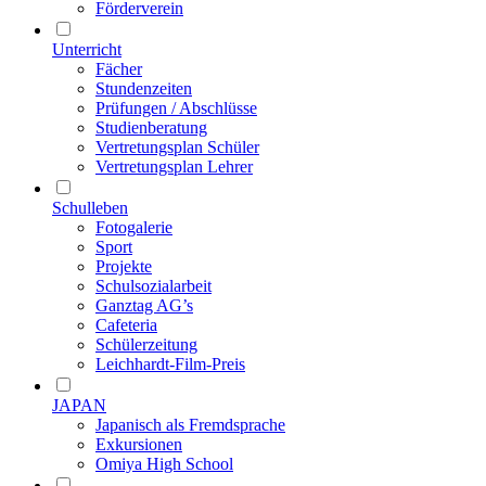
Förderverein
Unterricht
Fächer
Stundenzeiten
Prüfungen / Abschlüsse
Studienberatung
Vertretungsplan Schüler
Vertretungsplan Lehrer
Schulleben
Fotogalerie
Sport
Projekte
Schulsozialarbeit
Ganztag AG’s
Cafeteria
Schülerzeitung
Leichhardt-Film-Preis
JAPAN
Japanisch als Fremdsprache
Exkursionen
Omiya High School