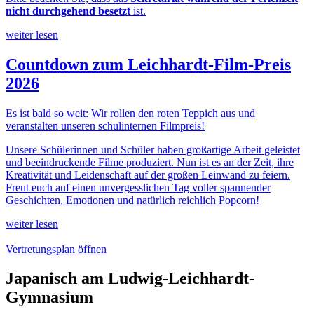
nicht durchgehend besetzt
ist.
weiter lesen
Countdown zum Leichhardt-Film-Preis
2026
Es ist bald so weit: Wir rollen den roten Teppich aus und
veranstalten unseren schulinternen Filmpreis!
Unsere Schülerinnen und Schüler haben großartige Arbeit geleistet
und beeindruckende Filme produziert. Nun ist es an der Zeit, ihre
Kreativität und Leidenschaft auf der großen Leinwand zu feiern.
Freut euch auf einen unvergesslichen Tag voller spannender
Geschichten, Emotionen und natürlich reichlich Popcorn!
weiter lesen
Vertretungsplan öffnen
Japanisch am Ludwig-Leichhardt-
Gymnasium