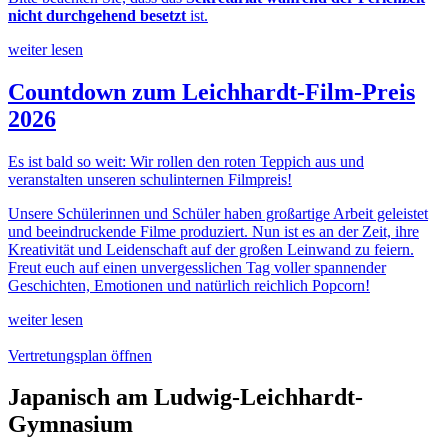
nicht durchgehend besetzt
ist.
weiter lesen
Countdown zum Leichhardt-Film-Preis
2026
Es ist bald so weit: Wir rollen den roten Teppich aus und
veranstalten unseren schulinternen Filmpreis!
Unsere Schülerinnen und Schüler haben großartige Arbeit geleistet
und beeindruckende Filme produziert. Nun ist es an der Zeit, ihre
Kreativität und Leidenschaft auf der großen Leinwand zu feiern.
Freut euch auf einen unvergesslichen Tag voller spannender
Geschichten, Emotionen und natürlich reichlich Popcorn!
weiter lesen
Vertretungsplan öffnen
Japanisch am Ludwig-Leichhardt-
Gymnasium