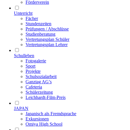
Förderverein
Unterricht
Fächer
Stundenzeiten
Prüfungen / Abschlüsse
Studienberatung
Vertretungsplan Schüler
Vertretungsplan Lehrer
Schulleben
Fotogalerie
Sport
Projekte
Schulsozialarbeit
Ganztag AG’s
Cafeteria
Schülerzeitung
Leichhardt-Film-Preis
JAPAN
Japanisch als Fremdsprache
Exkursionen
Omiya High School