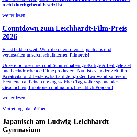
nicht durchgehend besetzt
ist.
weiter lesen
Countdown zum Leichhardt-Film-Preis
2026
Es ist bald so weit: Wir rollen den roten Teppich aus und
veranstalten unseren schulinternen Filmpreis!
Unsere Schülerinnen und Schüler haben großartige Arbeit geleistet
und beeindruckende Filme produziert. Nun ist es an der Zeit, ihre
Kreativität und Leidenschaft auf der großen Leinwand zu feiern.
Freut euch auf einen unvergesslichen Tag voller spannender
Geschichten, Emotionen und natürlich reichlich Popcorn!
weiter lesen
Vertretungsplan öffnen
Japanisch am Ludwig-Leichhardt-
Gymnasium