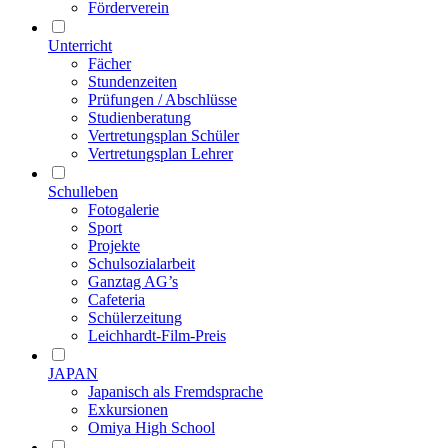
Förderverein
Unterricht
Fächer
Stundenzeiten
Prüfungen / Abschlüsse
Studienberatung
Vertretungsplan Schüler
Vertretungsplan Lehrer
Schulleben
Fotogalerie
Sport
Projekte
Schulsozialarbeit
Ganztag AG’s
Cafeteria
Schülerzeitung
Leichhardt-Film-Preis
JAPAN
Japanisch als Fremdsprache
Exkursionen
Omiya High School