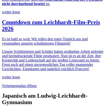
nicht durchgehend besetzt
ist.
weiter lesen
Countdown zum Leichhardt-Film-Preis
2026
Es ist bald so weit: Wir rollen den roten Teppich aus und
veranstalten unseren schulinternen Filmpreis!
Unsere Schülerinnen und Schüler haben großartige Arbeit geleistet
und beeindruckende Filme produziert. Nun ist es an der Zeit, ihre
Kreativität und Leidenschaft auf der großen Leinwand zu feiern.
Freut euch auf einen unvergesslichen Tag voller spannender
Geschichten, Emotionen und natürlich reichlich Popcorn!
weiter lesen
Vertretungsplan öffnen
Japanisch am Ludwig-Leichhardt-
Gymnasium