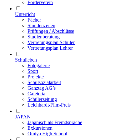
Förderverein
Unterricht
Fächer
Stundenzeiten
Prüfungen / Abschlüsse
Studienberatung
Vertretungsplan Schüler
Vertretungsplan Lehrer
Schulleben
Fotogalerie
Sport
Projekte
Schulsozialarbeit
Ganztag AG’s
Cafeteria
Schülerzeitung
Leichhardt-Film-Preis
JAPAN
Japanisch als Fremdsprache
Exkursionen
Omiya High School