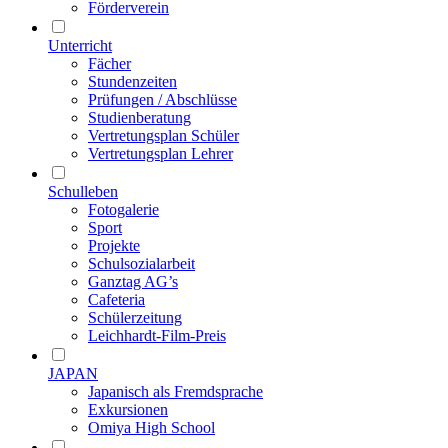
Förderverein
Unterricht
Fächer
Stundenzeiten
Prüfungen / Abschlüsse
Studienberatung
Vertretungsplan Schüler
Vertretungsplan Lehrer
Schulleben
Fotogalerie
Sport
Projekte
Schulsozialarbeit
Ganztag AG’s
Cafeteria
Schülerzeitung
Leichhardt-Film-Preis
JAPAN
Japanisch als Fremdsprache
Exkursionen
Omiya High School