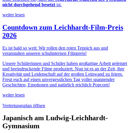
nicht durchgehend besetzt
ist.
weiter lesen
Countdown zum Leichhardt-Film-Preis
2026
Es ist bald so weit: Wir rollen den roten Teppich aus und
veranstalten unseren schulinternen Filmpreis!
Unsere Schülerinnen und Schüler haben großartige Arbeit geleistet
und beeindruckende Filme produziert. Nun ist es an der Zeit, ihre
Kreativität und Leidenschaft auf der großen Leinwand zu feiern.
Freut euch auf einen unvergesslichen Tag voller spannender
Geschichten, Emotionen und natürlich reichlich Popcorn!
weiter lesen
Vertretungsplan öffnen
Japanisch am Ludwig-Leichhardt-
Gymnasium