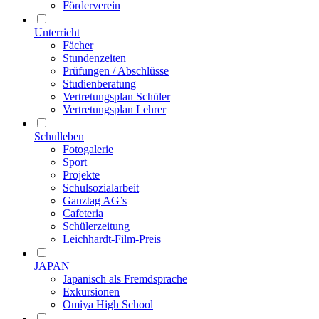
Förderverein
Unterricht
Fächer
Stundenzeiten
Prüfungen / Abschlüsse
Studienberatung
Vertretungsplan Schüler
Vertretungsplan Lehrer
Schulleben
Fotogalerie
Sport
Projekte
Schulsozialarbeit
Ganztag AG’s
Cafeteria
Schülerzeitung
Leichhardt-Film-Preis
JAPAN
Japanisch als Fremdsprache
Exkursionen
Omiya High School