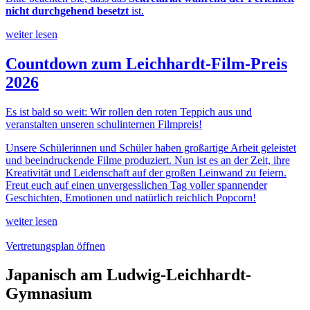
nicht durchgehend besetzt
ist.
weiter lesen
Countdown zum Leichhardt-Film-Preis
2026
Es ist bald so weit: Wir rollen den roten Teppich aus und
veranstalten unseren schulinternen Filmpreis!
Unsere Schülerinnen und Schüler haben großartige Arbeit geleistet
und beeindruckende Filme produziert. Nun ist es an der Zeit, ihre
Kreativität und Leidenschaft auf der großen Leinwand zu feiern.
Freut euch auf einen unvergesslichen Tag voller spannender
Geschichten, Emotionen und natürlich reichlich Popcorn!
weiter lesen
Vertretungsplan öffnen
Japanisch am Ludwig-Leichhardt-
Gymnasium