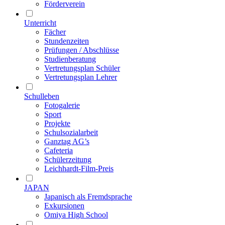
Förderverein
Unterricht
Fächer
Stundenzeiten
Prüfungen / Abschlüsse
Studienberatung
Vertretungsplan Schüler
Vertretungsplan Lehrer
Schulleben
Fotogalerie
Sport
Projekte
Schulsozialarbeit
Ganztag AG’s
Cafeteria
Schülerzeitung
Leichhardt-Film-Preis
JAPAN
Japanisch als Fremdsprache
Exkursionen
Omiya High School