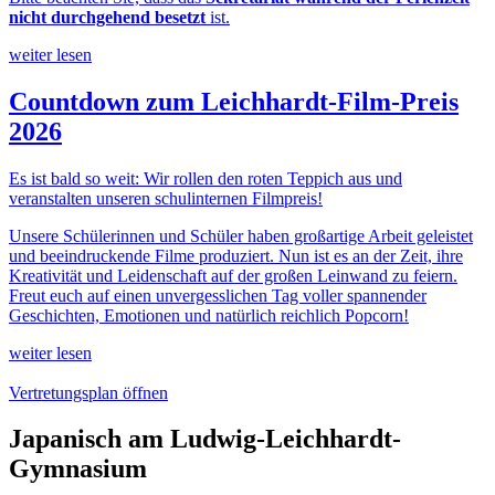
nicht durchgehend besetzt
ist.
weiter lesen
Countdown zum Leichhardt-Film-Preis
2026
Es ist bald so weit: Wir rollen den roten Teppich aus und
veranstalten unseren schulinternen Filmpreis!
Unsere Schülerinnen und Schüler haben großartige Arbeit geleistet
und beeindruckende Filme produziert. Nun ist es an der Zeit, ihre
Kreativität und Leidenschaft auf der großen Leinwand zu feiern.
Freut euch auf einen unvergesslichen Tag voller spannender
Geschichten, Emotionen und natürlich reichlich Popcorn!
weiter lesen
Vertretungsplan öffnen
Japanisch am Ludwig-Leichhardt-
Gymnasium