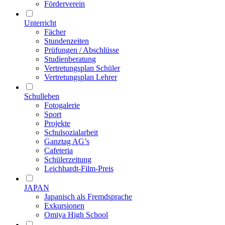
Förderverein
Unterricht
Fächer
Stundenzeiten
Prüfungen / Abschlüsse
Studienberatung
Vertretungsplan Schüler
Vertretungsplan Lehrer
Schulleben
Fotogalerie
Sport
Projekte
Schulsozialarbeit
Ganztag AG’s
Cafeteria
Schülerzeitung
Leichhardt-Film-Preis
JAPAN
Japanisch als Fremdsprache
Exkursionen
Omiya High School