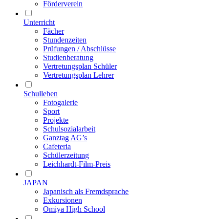
Förderverein
Unterricht
Fächer
Stundenzeiten
Prüfungen / Abschlüsse
Studienberatung
Vertretungsplan Schüler
Vertretungsplan Lehrer
Schulleben
Fotogalerie
Sport
Projekte
Schulsozialarbeit
Ganztag AG’s
Cafeteria
Schülerzeitung
Leichhardt-Film-Preis
JAPAN
Japanisch als Fremdsprache
Exkursionen
Omiya High School