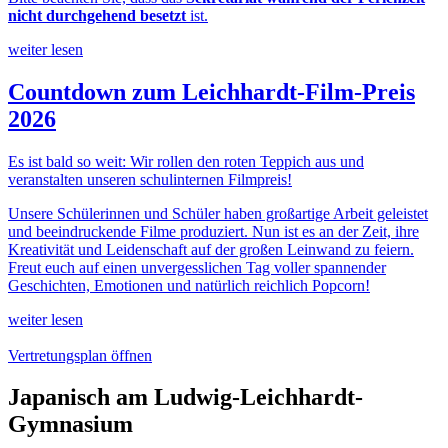
nicht durchgehend besetzt
ist.
weiter lesen
Countdown zum Leichhardt-Film-Preis
2026
Es ist bald so weit: Wir rollen den roten Teppich aus und
veranstalten unseren schulinternen Filmpreis!
Unsere Schülerinnen und Schüler haben großartige Arbeit geleistet
und beeindruckende Filme produziert. Nun ist es an der Zeit, ihre
Kreativität und Leidenschaft auf der großen Leinwand zu feiern.
Freut euch auf einen unvergesslichen Tag voller spannender
Geschichten, Emotionen und natürlich reichlich Popcorn!
weiter lesen
Vertretungsplan öffnen
Japanisch am Ludwig-Leichhardt-
Gymnasium