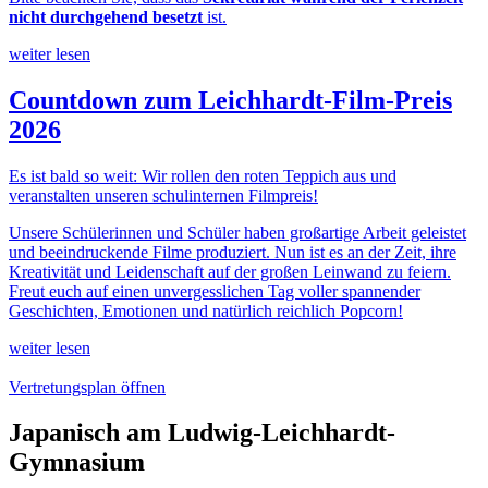
nicht durchgehend besetzt
ist.
weiter lesen
Countdown zum Leichhardt-Film-Preis
2026
Es ist bald so weit: Wir rollen den roten Teppich aus und
veranstalten unseren schulinternen Filmpreis!
Unsere Schülerinnen und Schüler haben großartige Arbeit geleistet
und beeindruckende Filme produziert. Nun ist es an der Zeit, ihre
Kreativität und Leidenschaft auf der großen Leinwand zu feiern.
Freut euch auf einen unvergesslichen Tag voller spannender
Geschichten, Emotionen und natürlich reichlich Popcorn!
weiter lesen
Vertretungsplan öffnen
Japanisch am Ludwig-Leichhardt-
Gymnasium