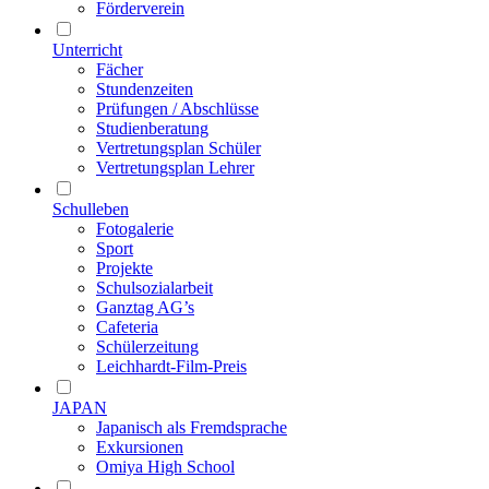
Förderverein
Unterricht
Fächer
Stundenzeiten
Prüfungen / Abschlüsse
Studienberatung
Vertretungsplan Schüler
Vertretungsplan Lehrer
Schulleben
Fotogalerie
Sport
Projekte
Schulsozialarbeit
Ganztag AG’s
Cafeteria
Schülerzeitung
Leichhardt-Film-Preis
JAPAN
Japanisch als Fremdsprache
Exkursionen
Omiya High School