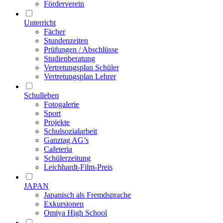
Förderverein
Unterricht
Fächer
Stundenzeiten
Prüfungen / Abschlüsse
Studienberatung
Vertretungsplan Schüler
Vertretungsplan Lehrer
Schulleben
Fotogalerie
Sport
Projekte
Schulsozialarbeit
Ganztag AG’s
Cafeteria
Schülerzeitung
Leichhardt-Film-Preis
JAPAN
Japanisch als Fremdsprache
Exkursionen
Omiya High School