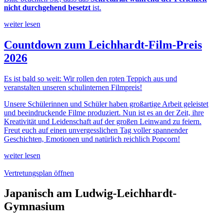
nicht durchgehend besetzt
ist.
weiter lesen
Countdown zum Leichhardt-Film-Preis
2026
Es ist bald so weit: Wir rollen den roten Teppich aus und
veranstalten unseren schulinternen Filmpreis!
Unsere Schülerinnen und Schüler haben großartige Arbeit geleistet
und beeindruckende Filme produziert. Nun ist es an der Zeit, ihre
Kreativität und Leidenschaft auf der großen Leinwand zu feiern.
Freut euch auf einen unvergesslichen Tag voller spannender
Geschichten, Emotionen und natürlich reichlich Popcorn!
weiter lesen
Vertretungsplan öffnen
Japanisch am Ludwig-Leichhardt-
Gymnasium