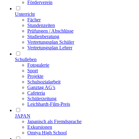
Förderverein
Unterricht
Fächer
Stundenzeiten
Prüfungen / Abschlüsse
Studienberatung
Vertretungsplan Schüler
Vertretungsplan Lehrer
Schulleben
Fotogalerie
Sport
Projekte
Schulsozialarbeit
Ganztag AG’s
Cafeteria
Schülerzeitung
Leichhardt-Film-Preis
JAPAN
Japanisch als Fremdsprache
Exkursionen
Omiya High School