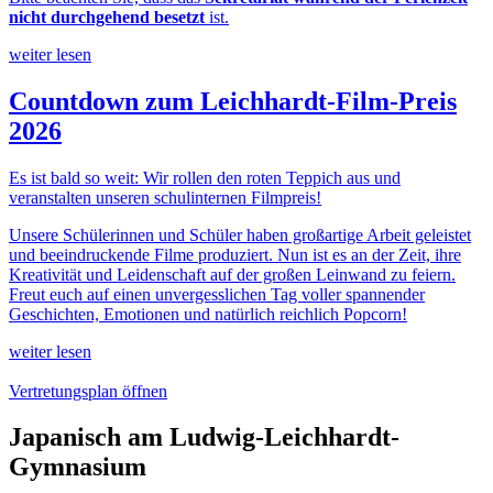
nicht durchgehend besetzt
ist.
weiter lesen
Countdown zum Leichhardt-Film-Preis
2026
Es ist bald so weit: Wir rollen den roten Teppich aus und
veranstalten unseren schulinternen Filmpreis!
Unsere Schülerinnen und Schüler haben großartige Arbeit geleistet
und beeindruckende Filme produziert. Nun ist es an der Zeit, ihre
Kreativität und Leidenschaft auf der großen Leinwand zu feiern.
Freut euch auf einen unvergesslichen Tag voller spannender
Geschichten, Emotionen und natürlich reichlich Popcorn!
weiter lesen
Vertretungsplan öffnen
Japanisch am Ludwig-Leichhardt-
Gymnasium