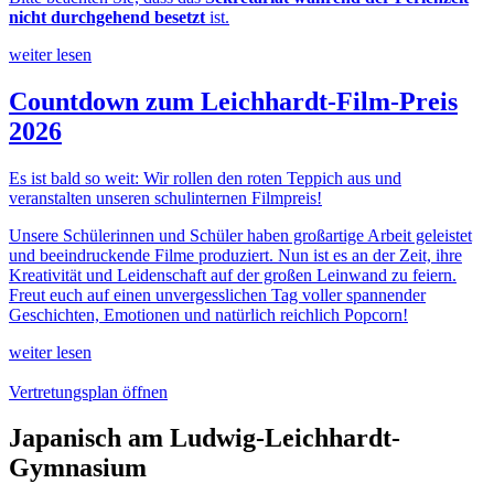
nicht durchgehend besetzt
ist.
weiter lesen
Countdown zum Leichhardt-Film-Preis
2026
Es ist bald so weit: Wir rollen den roten Teppich aus und
veranstalten unseren schulinternen Filmpreis!
Unsere Schülerinnen und Schüler haben großartige Arbeit geleistet
und beeindruckende Filme produziert. Nun ist es an der Zeit, ihre
Kreativität und Leidenschaft auf der großen Leinwand zu feiern.
Freut euch auf einen unvergesslichen Tag voller spannender
Geschichten, Emotionen und natürlich reichlich Popcorn!
weiter lesen
Vertretungsplan öffnen
Japanisch am Ludwig-Leichhardt-
Gymnasium