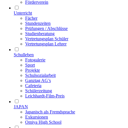
Förderverein
Unterricht
Fächer
Stundenzeiten
Prüfungen / Abschlüsse
Studienberatung
Vertretungsplan Schüler
Vertretungsplan Lehrer
Schulleben
Fotogalerie
Sport
Projekte
Schulsozialarbeit
Ganztag AG’s
Cafeteria
Schülerzeitung
Leichhardt-Film-Preis
JAPAN
Japanisch als Fremdsprache
Exkursionen
Omiya High School