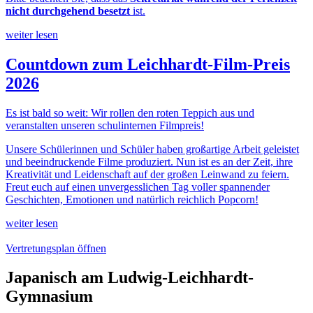
nicht durchgehend besetzt
ist.
weiter lesen
Countdown zum Leichhardt-Film-Preis
2026
Es ist bald so weit: Wir rollen den roten Teppich aus und
veranstalten unseren schulinternen Filmpreis!
Unsere Schülerinnen und Schüler haben großartige Arbeit geleistet
und beeindruckende Filme produziert. Nun ist es an der Zeit, ihre
Kreativität und Leidenschaft auf der großen Leinwand zu feiern.
Freut euch auf einen unvergesslichen Tag voller spannender
Geschichten, Emotionen und natürlich reichlich Popcorn!
weiter lesen
Vertretungsplan öffnen
Japanisch am Ludwig-Leichhardt-
Gymnasium