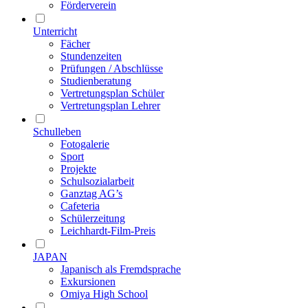
Förderverein
Unterricht
Fächer
Stundenzeiten
Prüfungen / Abschlüsse
Studienberatung
Vertretungsplan Schüler
Vertretungsplan Lehrer
Schulleben
Fotogalerie
Sport
Projekte
Schulsozialarbeit
Ganztag AG’s
Cafeteria
Schülerzeitung
Leichhardt-Film-Preis
JAPAN
Japanisch als Fremdsprache
Exkursionen
Omiya High School