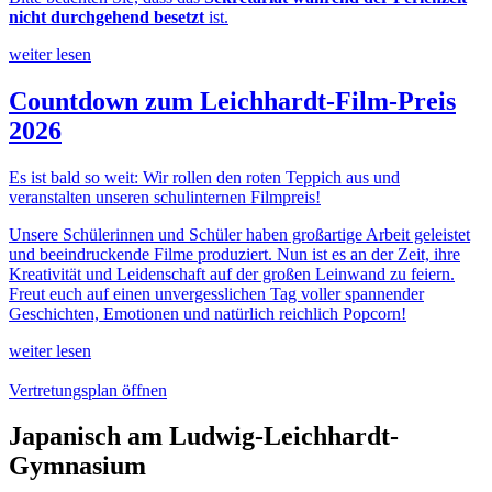
nicht durchgehend besetzt
ist.
weiter lesen
Countdown zum Leichhardt-Film-Preis
2026
Es ist bald so weit: Wir rollen den roten Teppich aus und
veranstalten unseren schulinternen Filmpreis!
Unsere Schülerinnen und Schüler haben großartige Arbeit geleistet
und beeindruckende Filme produziert. Nun ist es an der Zeit, ihre
Kreativität und Leidenschaft auf der großen Leinwand zu feiern.
Freut euch auf einen unvergesslichen Tag voller spannender
Geschichten, Emotionen und natürlich reichlich Popcorn!
weiter lesen
Vertretungsplan öffnen
Japanisch am Ludwig-Leichhardt-
Gymnasium