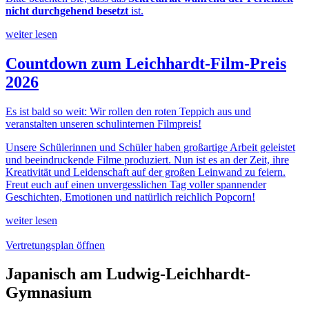
nicht durchgehend besetzt
ist.
weiter lesen
Countdown zum Leichhardt-Film-Preis
2026
Es ist bald so weit: Wir rollen den roten Teppich aus und
veranstalten unseren schulinternen Filmpreis!
Unsere Schülerinnen und Schüler haben großartige Arbeit geleistet
und beeindruckende Filme produziert. Nun ist es an der Zeit, ihre
Kreativität und Leidenschaft auf der großen Leinwand zu feiern.
Freut euch auf einen unvergesslichen Tag voller spannender
Geschichten, Emotionen und natürlich reichlich Popcorn!
weiter lesen
Vertretungsplan öffnen
Japanisch am Ludwig-Leichhardt-
Gymnasium