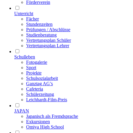
Förderverein
Unterricht
Fächer
Stundenzeiten
Prüfungen / Abschlüsse
Studienberatung
Vertretungsplan Schüler
Vertretungsplan Lehrer
Schulleben
Fotogalerie
Sport
Projekte
Schulsozialarbeit
Ganztag AG’s
Cafeteria
Schülerzeitung
Leichhardt-Film-Preis
JAPAN
Japanisch als Fremdsprache
Exkursionen
Omiya High School