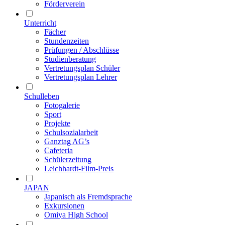
Förderverein
Unterricht
Fächer
Stundenzeiten
Prüfungen / Abschlüsse
Studienberatung
Vertretungsplan Schüler
Vertretungsplan Lehrer
Schulleben
Fotogalerie
Sport
Projekte
Schulsozialarbeit
Ganztag AG’s
Cafeteria
Schülerzeitung
Leichhardt-Film-Preis
JAPAN
Japanisch als Fremdsprache
Exkursionen
Omiya High School