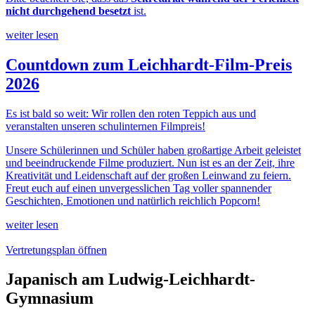
nicht durchgehend besetzt
ist.
weiter lesen
Countdown zum Leichhardt-Film-Preis
2026
Es ist bald so weit: Wir rollen den roten Teppich aus und
veranstalten unseren schulinternen Filmpreis!
Unsere Schülerinnen und Schüler haben großartige Arbeit geleistet
und beeindruckende Filme produziert. Nun ist es an der Zeit, ihre
Kreativität und Leidenschaft auf der großen Leinwand zu feiern.
Freut euch auf einen unvergesslichen Tag voller spannender
Geschichten, Emotionen und natürlich reichlich Popcorn!
weiter lesen
Vertretungsplan öffnen
Japanisch am Ludwig-Leichhardt-
Gymnasium