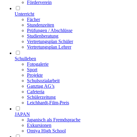
Förderverein
Unterricht
Fächer
Stundenzeiten
Prüfungen / Abschlüsse
Studienberatung
Vertretungsplan Schüler
Vertretungsplan Lehrer
Schulleben
Fotogalerie
Sport
Projekte
Schulsozialarbeit
Ganztag AG’s
Cafeteria
Schülerzeitung
Leichhardt-Film-Preis
JAPAN
Japanisch als Fremdsprache
Exkursionen
Omiya High School