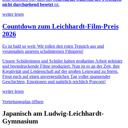
nicht durchgehend besetzt
ist.
weiter lesen
Countdown zum Leichhardt-Film-Preis
2026
Es ist bald so weit: Wir rollen den roten Teppich aus und
veranstalten unseren schulinternen Filmpreis!
Unsere Schülerinnen und Schüler haben großartige Arbeit geleistet
und beeindruckende Filme produziert. Nun ist es an der Zeit, ihre
Kreativität und Leidenschaft auf der großen Leinwand zu feiern.
Freut euch auf einen unvergesslichen Tag voller spannender
Geschichten, Emotionen und natürlich reichlich Popcorn!
weiter lesen
Vertretungsplan öffnen
Japanisch am Ludwig-Leichhardt-
Gymnasium