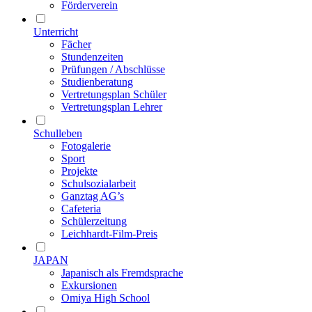
Förderverein
Unterricht
Fächer
Stundenzeiten
Prüfungen / Abschlüsse
Studienberatung
Vertretungsplan Schüler
Vertretungsplan Lehrer
Schulleben
Fotogalerie
Sport
Projekte
Schulsozialarbeit
Ganztag AG’s
Cafeteria
Schülerzeitung
Leichhardt-Film-Preis
JAPAN
Japanisch als Fremdsprache
Exkursionen
Omiya High School