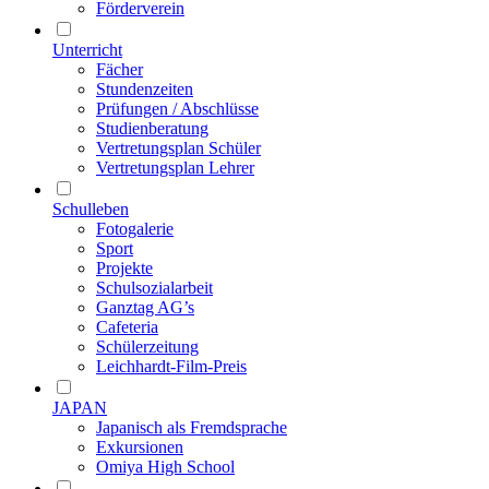
Förderverein
Unterricht
Fächer
Stundenzeiten
Prüfungen / Abschlüsse
Studienberatung
Vertretungsplan Schüler
Vertretungsplan Lehrer
Schulleben
Fotogalerie
Sport
Projekte
Schulsozialarbeit
Ganztag AG’s
Cafeteria
Schülerzeitung
Leichhardt-Film-Preis
JAPAN
Japanisch als Fremdsprache
Exkursionen
Omiya High School