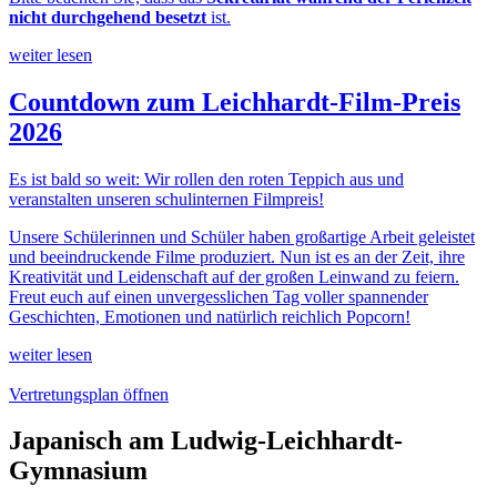
nicht durchgehend besetzt
ist.
weiter lesen
Countdown zum Leichhardt-Film-Preis
2026
Es ist bald so weit: Wir rollen den roten Teppich aus und
veranstalten unseren schulinternen Filmpreis!
Unsere Schülerinnen und Schüler haben großartige Arbeit geleistet
und beeindruckende Filme produziert. Nun ist es an der Zeit, ihre
Kreativität und Leidenschaft auf der großen Leinwand zu feiern.
Freut euch auf einen unvergesslichen Tag voller spannender
Geschichten, Emotionen und natürlich reichlich Popcorn!
weiter lesen
Vertretungsplan öffnen
Japanisch am Ludwig-Leichhardt-
Gymnasium